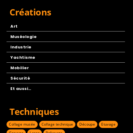
Créations
Art
Muséologie
Industrie
Yachtisme
Mobilier
Sécurité
Et aussi…
Techniques
Collage musée
Collage technique
Découpe
Etuvage
Gravure
Laser
Polissage