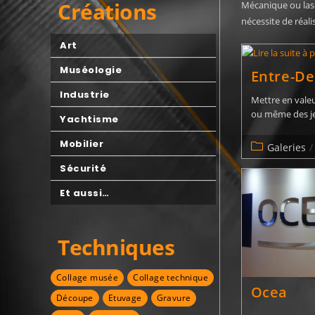
Créations
Mécanique ou lase
nécessite de réali
Art
Muséologie
Entre-D
Industrie
Mettre en valeu
ou même des jet
Yachtisme
Mobilier
Galeries
/
Sécurité
Et aussi…
Techniques
Collage musée
Collage technique
Ocea
Découpe
Etuvage
Gravure