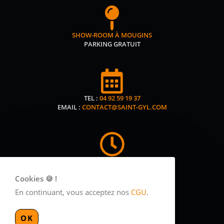
SHOW-ROOM À MOUGINS
PARKING GRATUIT
TEL :
04 92 59 19 37
EMAIL :
CONTACT@SAINT-GYL.COM
LUNDI MARDI JEUDI
9H-12H15 ET 14H-18H30
Cookies 🍪 !
MERCREDI VENDREDI
En continuant, vous acceptez nos
CGU
.
9H-12H15
OK